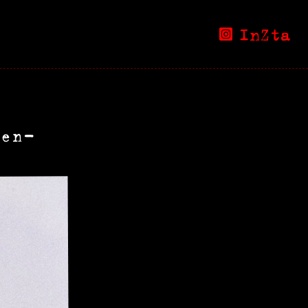
InZta
sen-