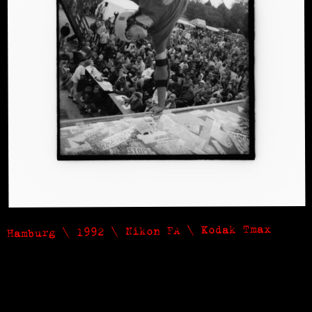
Hamburg \ 1992 \ Nikon FA \ Kodak Tmax