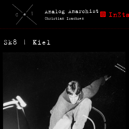
Analog Anarchist
InZt
Christian Isachsen
Sk8 | Kiel