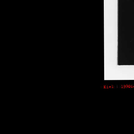
Kiel | 1990i