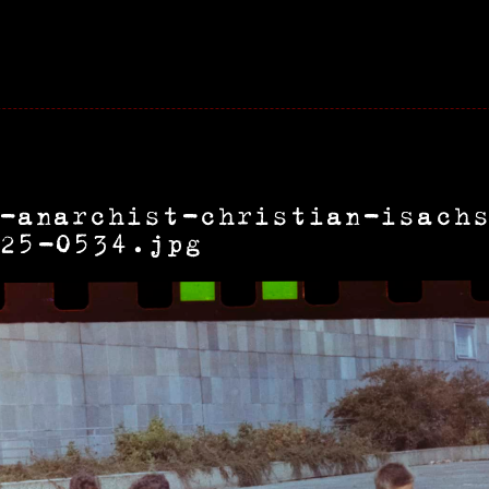
-anarchist-christian-isach
025-0534.jpg