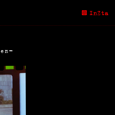
InZta
sen-